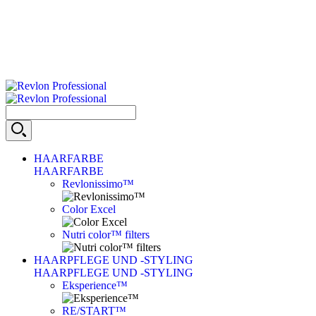
HAARFARBE
HAARFARBE
Revlonissimo™
Color Excel
Nutri color™ filters
HAARPFLEGE UND -STYLING
HAARPFLEGE UND -STYLING
Eksperience™
RE/START™