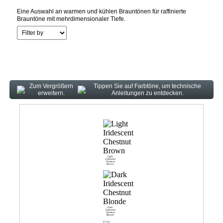
Eine Auswahl an warmen und kühlen Brauntönen für raffinierte
Brauntöne mit mehrdimensionaler Tiefe.
+HC: Also available in High Coverage - HC: Only available in High
Coverage
Zum Vergrößern
Tippen Sie auf Farbtöne, um technische
erweitern.
Anleitungen zu entdecken.
Light
Iridescent
Chestnut
Brown
Dark
Iridescent
Chestnut
Blonde