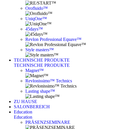
Orofluido™
UniqOne™
45days™
Revlon Professional Equave™
Style masters™
TECHNISCHE PRODUKTE
TECHNISCHE PRODUKTE
Magnet™
Revlonissimo™ Technics
Lasting shape™
ZU HAUSE
SALONBEREICH
Education
Education
PRÄSENZSEMINARE