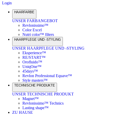
Login
HAARFARBE
UNSER FARBANGEBOT
Revlonissimo™
Color Excel
Nutri color™ filters
HAARPFLEGE UND -STYLING
UNSER HAARPFLEGE UND -STYLING
Eksperience™
RE/START™
Orofluido™
UniqOne™
45days™
Revlon Professional Equave™
Style masters™
TECHNISCHE PRODUKTE
UNSER TECHNISCHE PRODUKT
Magnet™
Revlonissimo™ Technics
Lasting shape™
ZU HAUSE