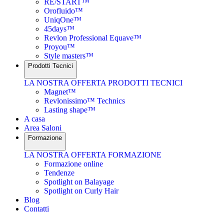
RE/START™
Orofluido™
UniqOne™
45days™
Revlon Professional Equave™
Proyou™
Style masters™
Prodotti Tecnici
LA NOSTRA OFFERTA PRODOTTI TECNICI
Magnet™
Revlonissimo™ Technics
Lasting shape™
A casa
Area Saloni
Formazione
LA NOSTRA OFFERTA FORMAZIONE
Formazione online
Tendenze
Spotlight on Balayage
Spotlight on Curly Hair
Blog
Contatti