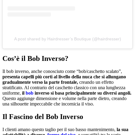
A post shared by Hairdresser’s Boutique (@hairdresser)
Cos’è il Bob Inverso?
Il bob inverso, anche conosciuto come “bob/caschetto scalato”,
presenta capelli più corti al livello della nuca che si allungano
gradualmente verso la parte frontale,
creando un effetto
stratificato. Al contrario del caschetto classico con una lunghezza
uniforme,
il
bob
inverso si basa principalmente su diversi angoli.
Questo aggiunge dimensione e volume nella parte dietro, creando
una silhouette impeccabile che incornicia il viso.
Il Fascino del Bob Inverso
I clienti amano questo taglio per il suo basso mantenimento,
la sua
adattabilità a diverse
forme del viso
, e versatilità tra le varie