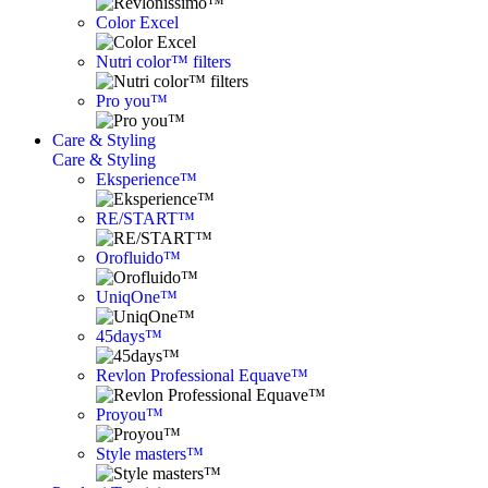
Color Excel
Nutri color™ filters
Pro you™
Care & Styling
Care & Styling
Eksperience™
RE/START™
Orofluido™
UniqOne™
45days™
Revlon Professional Equave™
Proyou™
Style masters™