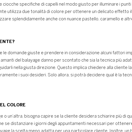
 ciocche specifiche di capelli nel modo giusto per illuminare i punti
e utilizza due tonalità di colore per ottenere un delicato effetto il
lizzare splendidamente anche con nuance pastello, caramello e altre
IENTE?
re le domande giuste e prendere in considerazione alcuni fattori im
i amanti del balayage danno per scontato che sia la tecnica più adat
idarli nella giusta direzione. Questo implica chiedere alla cliente la
hiaramente i suoi desideri. Solo allora, si potrà decidere qual è la tec
DEL COLORE
e o un’altra, bisogna capire se la cliente desidera schiarire più di qu
e se distanziare i giorni degli appuntamenti necessari per ottener
yage la scelta meno adatta per una particolare cliente. Inoltre, un