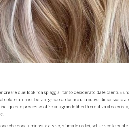
per creare quel look “da spiaggia” tanto desiderato dalle clienti. È 
del colore a mano libera in grado di donare una nuova dimensione ai c
artine, questo processo offre una grande libertà creativa al colorista
e.
one che dona luminosità al viso, sfuma le radici, schiarisce le punt