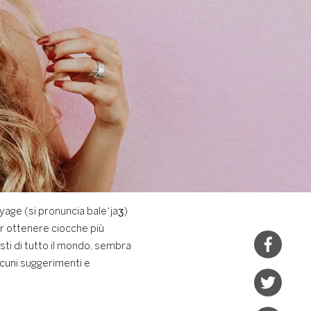
ayage (si pronuncia baleˈjaʒ)
er ottenere ciocche più
isti di tutto il mondo, sembra
lcuni suggerimenti e