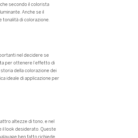
 che secondo il colorista
luminante. Anche se il
 tonalità di colorazione.
portanti nel decidere se
ta per ottenere l’effetto di
 storia della colorazione dei
nica ideale di applicazione per
attro altezze di tono, e nel
e il look desiderato. Queste
 balayage ben fatto richiede