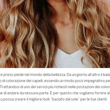
 preso piede nel mondo della bellezza. Da un giorno all’altro il bal
tto di colorazione dei capelli, essendo un modo poco impegnativo p
attandosi di uno dei servizi più richiesti nelle postazioni dei color
e di andare da nessuna parte. È per questo che vogliamo fornire a
tu possa creare il migliore look “baciato dal sole” per le tue clienti.