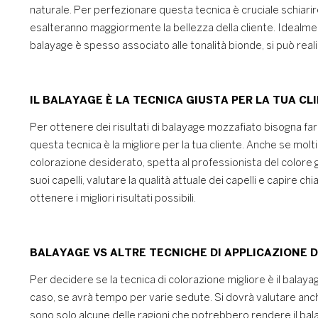
naturale. Per perfezionare questa tecnica è cruciale schiarire
esalteranno maggiormente la bellezza della cliente. Idealment
balayage è spesso associato alle tonalità bionde, si può rea
IL BALAYAGE È LA TECNICA GIUSTA PER LA TUA CL
Per ottenere dei risultati di balayage mozzafiato bisogna fa
questa tecnica è la migliore per la tua cliente. Anche se molt
colorazione desiderato, spetta al professionista del colore gu
suoi capelli, valutare la qualità attuale dei capelli e capire c
ottenere i migliori risultati possibili.
BALAYAGE VS ALTRE TECNICHE DI APPLICAZIONE 
Per decidere se la tecnica di colorazione migliore è il balayag
caso, se avrà tempo per varie sedute. Si dovrà valutare anch
sono solo alcune delle ragioni che potrebbero rendere il bala