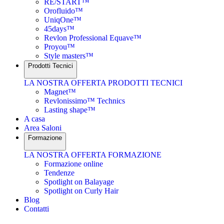
RE/START™
Orofluido™
UniqOne™
45days™
Revlon Professional Equave™
Proyou™
Style masters™
Prodotti Tecnici
LA NOSTRA OFFERTA PRODOTTI TECNICI
Magnet™
Revlonissimo™ Technics
Lasting shape™
A casa
Area Saloni
Formazione
LA NOSTRA OFFERTA FORMAZIONE
Formazione online
Tendenze
Spotlight on Balayage
Spotlight on Curly Hair
Blog
Contatti