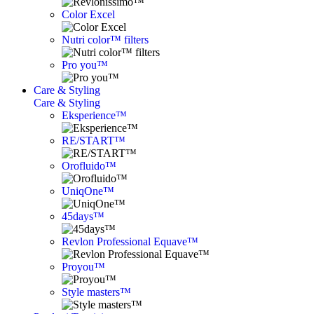
Color Excel
Nutri color™ filters
Pro you™
Care & Styling
Care & Styling
Eksperience™
RE/START™
Orofluido™
UniqOne™
45days™
Revlon Professional Equave™
Proyou™
Style masters™