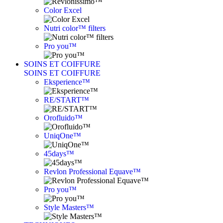
Color Excel
Nutri color™ filters
Pro you™
SOINS ET COIFFURE
SOINS ET COIFFURE
Eksperience™
RE/START™
Orofluido™
UniqOne™
45days™
Revlon Professional Equave™
Pro you™
Style Masters™