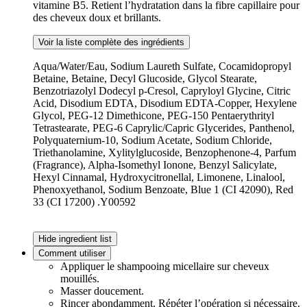
vitamine B5. Retient l’hydratation dans la fibre capillaire pour
des cheveux doux et brillants.
Voir la liste complète des ingrédients
Aqua/Water/Eau, Sodium Laureth Sulfate, Cocamidopropyl
Betaine, Betaine, Decyl Glucoside, Glycol Stearate,
Benzotriazolyl Dodecyl p-Cresol, Capryloyl Glycine, Citric
Acid, Disodium EDTA, Disodium EDTA-Copper, Hexylene
Glycol, PEG-12 Dimethicone, PEG-150 Pentaerythrityl
Tetrastearate, PEG-6 Caprylic/Capric Glycerides, Panthenol,
Polyquaternium-10, Sodium Acetate, Sodium Chloride,
Triethanolamine, Xylitylglucoside, Benzophenone-4, Parfum
(Fragrance), Alpha-Isomethyl Ionone, Benzyl Salicylate,
Hexyl Cinnamal, Hydroxycitronellal, Limonene, Linalool,
Phenoxyethanol, Sodium Benzoate, Blue 1 (CI 42090), Red
33 (CI 17200) .Y00592
Hide ingredient list
Comment utiliser
Appliquer le shampooing micellaire sur cheveux
mouillés.
Masser doucement.
Rincer abondamment. Répéter l’opération si nécessaire.