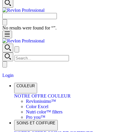
No results were found for “
”.
Login
COULEUR
NOTRE OFFRE COULEUR
Revlonissimo™
Color Excel
Nutri color™ filters
Pro you™
SOINS ET COIFFURE