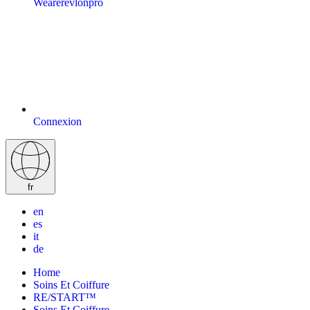
Wearerevlonpro
Connexion
fr
en
es
it
de
Home
Soins Et Coiffure
RE/START™
Soins Et Coiffure