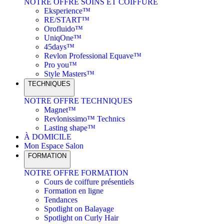
NOTRE OFFRE SOINS ET COIFFURE
Eksperience™
RE/START™
Orofluido™
UniqOne™
45days™
Revlon Professional Equave™
Pro you™
Style Masters™
TECHNIQUES
NOTRE OFFRE TECHNIQUES
Magnet™
Revlonissimo™ Technics
Lasting shape™
À DOMICILE
Mon Espace Salon
FORMATION
NOTRE OFFRE FORMATION
Cours de coiffure présentiels
Formation en ligne
Tendances
Spotlight on Balayage
Spotlight on Curly Hair