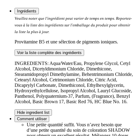
Ingrédients
Veuillez noter que l'ingrédient peut varier de temps en temps. Reportez-
vous à la liste des ingrédients sur l'emballage du produit pour obtenir
la liste la plus à jour.
Provitamine B5 et une sélection de pigments ioniques.
Voir la liste complète des ingrédients
INGREDIENTS: Aqua/Water/Eau, Propylene Glycol, Cetyl
Alcohol, Dicetyldimonium Chloride, Dimethicone,
Stearamidopropyl Dimethylamine, Behentrimonium Chloride,
Cetearyl Alcohol, Cetrimonium Chloride, Citric Acid,
Dicaprylyl Carbonate, Dimethiconol, Ethylhexylglycerin,
Hydroxyethylcellulose, Isopropyl Alcohol, Lauryl Glucoside,
Panthenol, Polyquaternium-37, Parfum, (Fragrance), Benzyl
Alcohol, Basic Brown 17, Basic Red 76, HC Blue No. 16.
Hide ingredient list
Comment utiliser
Une petite quantité suffit. Vous n’avez besoin que
d’une petite quantité du soin de coloration SHADOW
pour obtenir un excellent résultat. Mélangez 10 doses