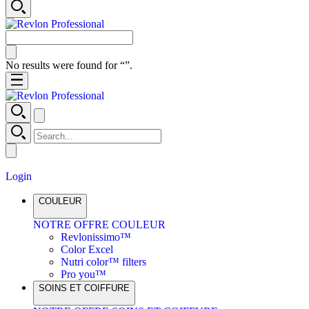
No results were found for “
”.
Login
COULEUR
NOTRE OFFRE COULEUR
Revlonissimo™
Color Excel
Nutri color™ filters
Pro you™
SOINS ET COIFFURE