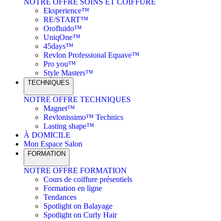
NOTRE OFFRE SOINS ET COIFFURE
Eksperience™
RE/START™
Orofluido™
UniqOne™
45days™
Revlon Professional Equave™
Pro you™
Style Masters™
TECHNIQUES
NOTRE OFFRE TECHNIQUES
Magnet™
Revlonissimo™ Technics
Lasting shape™
À DOMICILE
Mon Espace Salon
FORMATION
NOTRE OFFRE FORMATION
Cours de coiffure présentiels
Formation en ligne
Tendances
Spotlight on Balayage
Spotlight on Curly Hair