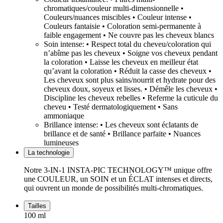
chromatiques/couleur multi-dimensionnelle •
Couleurs/nuances miscibles • Couleur intense •
Couleurs fantaisie • Coloration semi-permanente à
faible engagement • Ne couvre pas les cheveux blancs
Soin intense: • Respect total du cheveu/coloration qui
n’abîme pas les cheveux • Soigne vos cheveux pendant
la coloration • Laisse les cheveux en meilleur état
qu’avant la coloration • Réduit la casse des cheveux •
Les cheveux sont plus sains/nourrit et hydrate pour des
cheveux doux, soyeux et lisses. • Démêle les cheveux •
Discipline les cheveux rebelles • Referme la cuticule du
cheveu • Testé dermatologiquement • Sans
ammoniaque
Brillance intense: • Les cheveux sont éclatants de
brillance et de santé • Brillance parfaite • Nuances
lumineuses
La technologie
Notre 3-IN-1 INSTA-PIC TECHNOLOGY™ unique offre
une COULEUR, un SOIN et un ÉCLAT intenses et directs,
qui ouvrent un monde de possibilités multi-chromatiques.
Tailles
100 ml