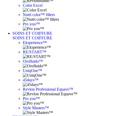
Color Excel
Nutri color™ filters
Pro you™
SOINS ET COIFFURE
SOINS ET COIFFURE
Eksperience™
RE/START™
Orofluido™
UniqOne™
45days™
Revlon Professional Equave™
Pro you™
Style Masters™