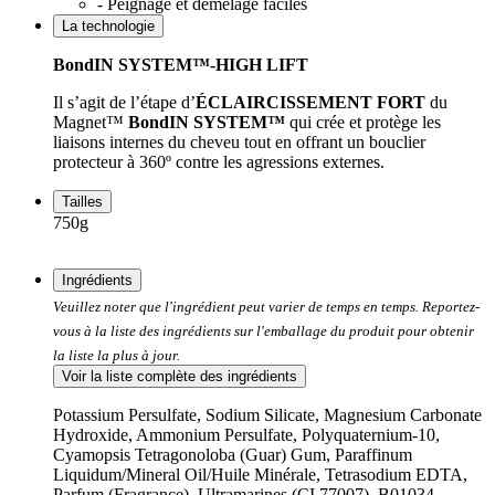
- Peignage et démêlage faciles
La technologie
BondIN SYSTEM™-HIGH LIFT
Il s’agit de l’étape d’
ÉCLAIRCISSEMENT FORT
du
Magnet™
BondIN SYSTEM™
qui crée et protège les
liaisons internes du cheveu tout en offrant un bouclier
protecteur à 360º contre les agressions externes.
Tailles
750g
Ingrédients
Veuillez noter que l'ingrédient peut varier de temps en temps. Reportez-
vous à la liste des ingrédients sur l'emballage du produit pour obtenir
la liste la plus à jour.
Voir la liste complète des ingrédients
Potassium Persulfate, Sodium Silicate, Magnesium Carbonate
Hydroxide, Ammonium Persulfate, Polyquaternium-10,
Cyamopsis Tetragonoloba (Guar) Gum, Paraffinum
Liquidum/Mineral Oil/Huile Minérale, Tetrasodium EDTA,
Parfum (Fragrance), Ultramarines (CI 77007). B01034.