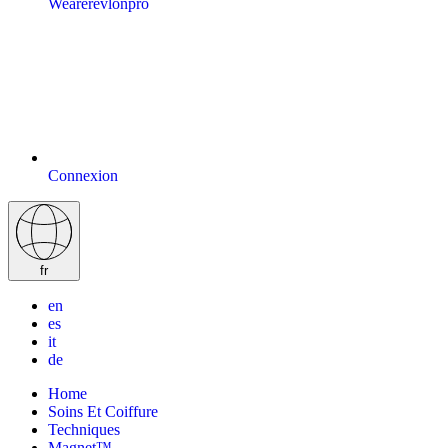
Wearerevlonpro
Connexion
fr
en
es
it
de
Home
Soins Et Coiffure
Techniques
Magnet™