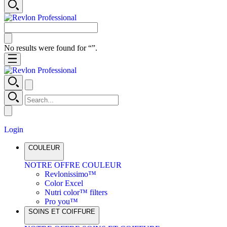
No results were found for “
”.
Login
COULEUR
NOTRE OFFRE COULEUR
Revlonissimo™
Color Excel
Nutri color™ filters
Pro you™
SOINS ET COIFFURE