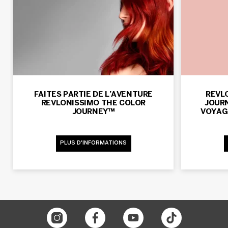
FAITES PARTIE DE L’AVENTURE
REVL
REVLONISSIMO THE COLOR
JOURN
JOURNEY™
VOYAG
PLUS D'INFORMATIONS