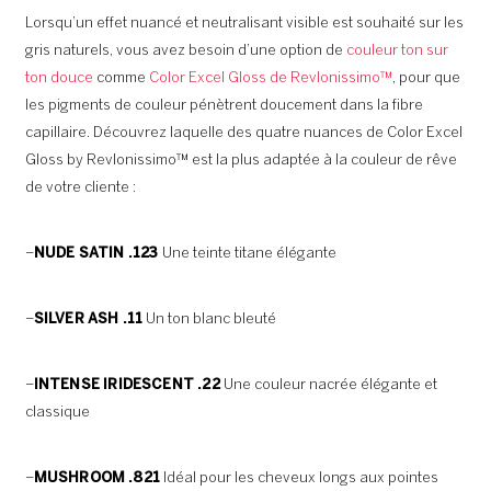
Lorsqu’un effet nuancé et neutralisant visible est souhaité sur les
gris naturels, vous avez besoin d’une option de
couleur ton sur
ton douce
comme
Color Excel Gloss de Revlonissimo™
, pour que
les pigments de couleur pénètrent doucement dans la fibre
capillaire. Découvrez laquelle des quatre nuances de Color Excel
Gloss by Revlonissimo™ est la plus adaptée à la couleur de rêve
de votre cliente :
–
NUDE SATIN .123
Une teinte titane élégante
–
SILVER ASH .11
Un ton blanc bleuté
–
INTENSE IRIDESCENT .22
Une couleur nacrée élégante et
classique
–
MUSHROOM .821
Idéal pour les cheveux longs aux pointes