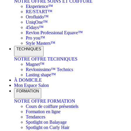
NOTRE OFFRE SOINS ET COIFFURE
Eksperience™
RE/START™
Orofluido™
UniqOne™
45days™
Revlon Professional Equave™
Pro you™
Style Masters™
TECHNIQUES
NOTRE OFFRE TECHNIQUES
Magnet™
Revlonissimo™ Technics
Lasting shape™
À DOMICILE
Mon Espace Salon
FORMATION
NOTRE OFFRE FORMATION
Cours de coiffure présentiels
Formation en ligne
Tendances
Spotlight on Balayage
Spotlight on Curly Hair