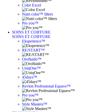
Color Excel
Nutri color™ filters
Pro you™
SOINS ET COIFFURE
SOINS ET COIFFURE
Eksperience™
RE/START™
Orofluido™
UniqOne™
45days™
Revlon Professional Equave™
Pro you™
Style Masters™