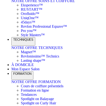
NOTRE OFFRE SOINS ET COIFFURE
Eksperience™
RE/START™
Orofluido™
UniqOne™
45days™
Revlon Professional Equave™
Pro you™
Style Masters™
TECHNIQUES
NOTRE OFFRE TECHNIQUES
Magnet™
Revlonissimo™ Technics
Lasting shape™
À DOMICILE
Mon Espace Salon
FORMATION
NOTRE OFFRE FORMATION
Cours de coiffure présentiels
Formation en ligne
Tendances
Spotlight on Balayage
Spotlight on Curly Hair