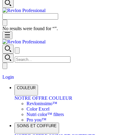
No results were found for “
”.
Login
COULEUR
NOTRE OFFRE COULEUR
Revlonissimo™
Color Excel
Nutri color™ filters
Pro you™
SOINS ET COIFFURE