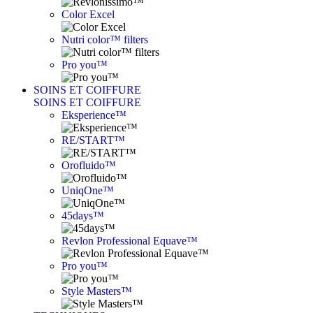
Color Excel
Nutri color™ filters
Pro you™
SOINS ET COIFFURE
SOINS ET COIFFURE
Eksperience™
RE/START™
Orofluido™
UniqOne™
45days™
Revlon Professional Equave™
Pro you™
Style Masters™