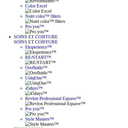
Color Excel
Nutri color™ filters
Pro you™
SOINS ET COIFFURE
SOINS ET COIFFURE
Eksperience™
RE/START™
Orofluido™
UniqOne™
45days™
Revlon Professional Equave™
Pro you™
Style Masters™