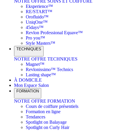
NOTRE OFFRE SOINS ET COIFFURE
Eksperience™
RE/START™
Orofluido™
UniqOne™
45days™
Revlon Professional Equave™
Pro you™
Style Masters™
TECHNIQUES
NOTRE OFFRE TECHNIQUES
Magnet™
Revlonissimo™ Technics
Lasting shape™
À DOMICILE
Mon Espace Salon
FORMATION
NOTRE OFFRE FORMATION
Cours de coiffure présentiels
Formation en ligne
Tendances
Spotlight on Balayage
Spotlight on Curly Hair