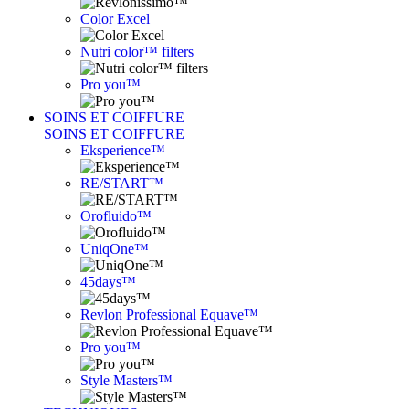
Color Excel
Nutri color™ filters
Pro you™
SOINS ET COIFFURE
SOINS ET COIFFURE
Eksperience™
RE/START™
Orofluido™
UniqOne™
45days™
Revlon Professional Equave™
Pro you™
Style Masters™