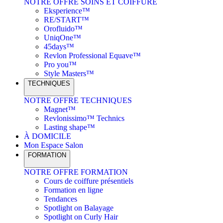
NOTRE OFFRE SOINS ET COIFFURE
Eksperience™
RE/START™
Orofluido™
UniqOne™
45days™
Revlon Professional Equave™
Pro you™
Style Masters™
TECHNIQUES
NOTRE OFFRE TECHNIQUES
Magnet™
Revlonissimo™ Technics
Lasting shape™
À DOMICILE
Mon Espace Salon
FORMATION
NOTRE OFFRE FORMATION
Cours de coiffure présentiels
Formation en ligne
Tendances
Spotlight on Balayage
Spotlight on Curly Hair