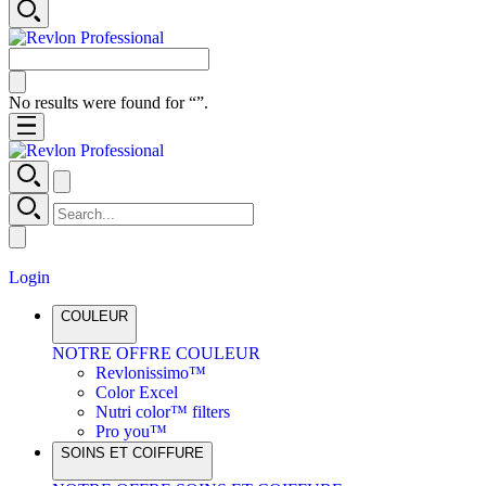
No results were found for “
”.
Login
COULEUR
NOTRE OFFRE COULEUR
Revlonissimo™
Color Excel
Nutri color™ filters
Pro you™
SOINS ET COIFFURE