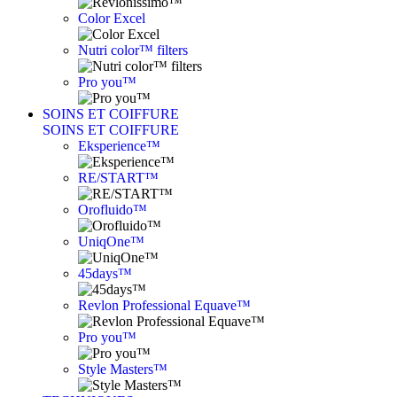
Color Excel
Nutri color™ filters
Pro you™
SOINS ET COIFFURE
SOINS ET COIFFURE
Eksperience™
RE/START™
Orofluido™
UniqOne™
45days™
Revlon Professional Equave™
Pro you™
Style Masters™