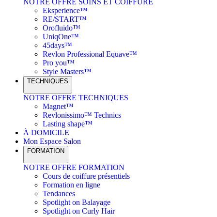
NOTRE OFFRE SOINS ET COIFFURE
Eksperience™
RE/START™
Orofluido™
UniqOne™
45days™
Revlon Professional Equave™
Pro you™
Style Masters™
TECHNIQUES
NOTRE OFFRE TECHNIQUES
Magnet™
Revlonissimo™ Technics
Lasting shape™
À DOMICILE
Mon Espace Salon
FORMATION
NOTRE OFFRE FORMATION
Cours de coiffure présentiels
Formation en ligne
Tendances
Spotlight on Balayage
Spotlight on Curly Hair