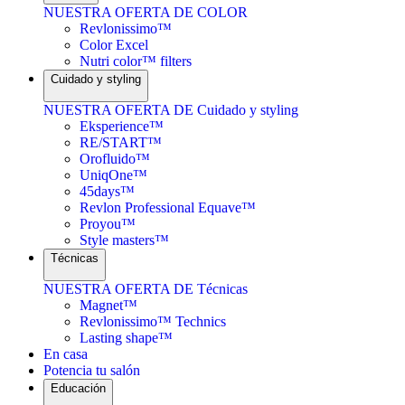
NUESTRA OFERTA DE COLOR
Revlonissimo™
Color Excel
Nutri color™ filters
Cuidado y styling
NUESTRA OFERTA DE Cuidado y styling
Eksperience™
RE/START™
Orofluido™
UniqOne™
45days™
Revlon Professional Equave™
Proyou™
Style masters™
Técnicas
NUESTRA OFERTA DE Técnicas
Magnet™
Revlonissimo™ Technics
Lasting shape™
En casa
Potencia tu salón
Educación