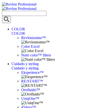
COLOR
COLOR
Revlonissimo™
Color Excel
Nutri color™ filters
Cuidado y styling
Cuidado y styling
Eksperience™
RE/START™
Orofluido™
UniqOne™
45days™