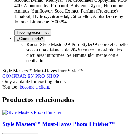
Alcohol Denat., Methylal, VA/Crotonates Copolymer, PEG-
400, Aminomethyl Propanol, Butylene Glycol, Helianthus
Annuus (Sunflower) Seed Extract, Parfum (Fragrance),
Linalool, Hydroxycitronellal, Citronellol, Alpha-Isomethyl
Ionone, Limonene. Y00294.
Hide ingredient list
¿Cómo usarlo?
Rociar Style Masters™ Pure Styler™ sobre el cabello
seco a una distancia de 20-30 cm con movimientos
circulares uniformes. Se elimina fácilmente con el
cepillado.
Style Masters™ Must-Haves Pure Styler™
COMPRAR EN PRO-SHOP
Only available for existing clients.
You too,
become a client
.
Productos relacionados
Style Masters™ Must-Haves Photo Finisher™