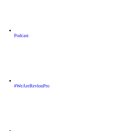
Podcast
#WeAreRevlonPro