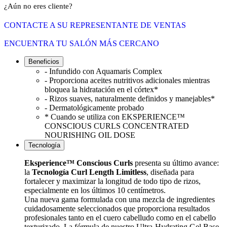
¿Aún no eres cliente?
CONTACTE A SU REPRESENTANTE DE VENTAS
ENCUENTRA TU SALÓN MÁS CERCANO
Beneficios
- Infundido con Aquamaris Complex
- Proporciona aceites nutritivos adicionales mientras
bloquea la hidratación en el córtex*
- Rizos suaves, naturalmente definidos y manejables*
- Dermatológicamente probado
* Cuando se utiliza con EKSPERIENCE™
CONSCIOUS CURLS CONCENTRATED
NOURISHING OIL DOSE
Tecnología
Eksperience™ Conscious Curls
presenta su último avance:
la
Tecnología Curl Length Limitless
, diseñada para
fortalecer y maximizar la longitud de todo tipo de rizos,
especialmente en los últimos 10 centímetros.
Una nueva gama formulada con una mezcla de ingredientes
cuidadosamente seleccionados que proporciona resultados
profesionales tanto en el cuero cabelludo como en el cabello
texturizado. La fórmula de nuestro Ultra-Hydrating Gel Base