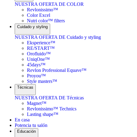
NUESTRA OFERTA DE COLOR
Revlonissimo™
Color Excel
Nutri color™ filters
Cuidado y styling
NUESTRA OFERTA DE Cuidado y styling
Eksperience™
RE/START™
Orofluido™
UniqOne™
45days™
Revlon Professional Equave™
Proyou™
Style masters™
Técnicas
NUESTRA OFERTA DE Técnicas
Magnet™
Revlonissimo™ Technics
Lasting shape™
En casa
Potencia tu salón
Educación