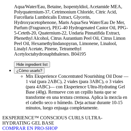
Aqua/Water/Eau, Betaine, Isopentyldiol, Acetamide MEA,
Polyquaternium-37, Cetrimonium Chloride, Citric Acid,
Furcellaria Lumbricalis Extract, Glycerin,
Hydroxyacetophenone, Maris Aqua/Sea Water/Eau De Mer,
Parfum (Fragrance), PEG-40 Hydrogenated Castor Oil, PPG-
5-Ceteth-20, Quaternium-22, Undaria Pinnatifida Extract,
Phenethyl Alcohol, Citrus Aurantium Peel Oil, Citrus Limon
Peel Oil, Hexamethylindanopyran, Limonene, Linalool,
Linalyl Acetate, Pinene, Tetramethyl
Acetyloctahydronaphthalenes. B04195
Hide ingredient list
¿Cómo usarlo?
Mix Eksperience Concentrated Nourishing Oil Dose —
1 vial (para 2ABC), 2 viales (para 3ABC), o 3 viales
(para 4ABC)— con Eksperience Ultra-Hydrating Gel
Base (40g). Remueve con un cepillo hasta que se
transforme en una textura cremosa. Aplica la mezcla en
el cabello seco o húmedo. Deja actuar durante 10-15
minutos, luego enjuaga completamente.
EKSPERIENCE™ CONSCIOUS CURLS ULTRA-
HYDRATING GEL BASE
COMPRAR EN PRO-SHOP