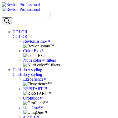
COLOR
COLOR
Revlonissimo™
Color Excel
Nutri color™ filters
Cuidado y styling
Cuidado y styling
Eksperience™
RE/START™
Orofluido™
UniqOne™
45days™