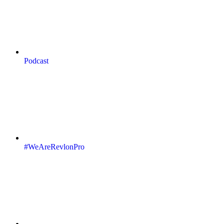
Podcast
#WeAreRevlonPro