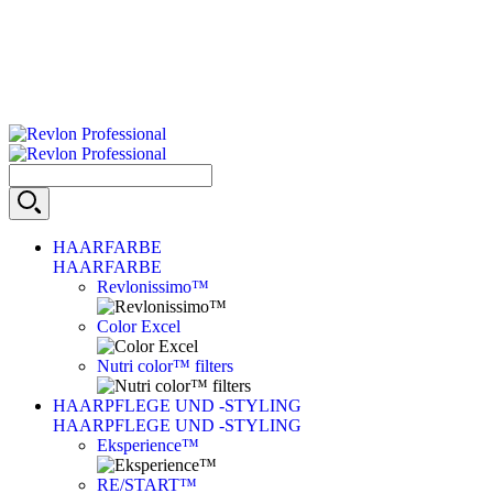
HAARFARBE
HAARFARBE
Revlonissimo™
Color Excel
Nutri color™ filters
HAARPFLEGE UND -STYLING
HAARPFLEGE UND -STYLING
Eksperience™
RE/START™