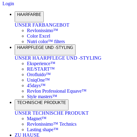
Login
HAARFARBE
UNSER FARBANGEBOT
Revlonissimo™
Color Excel
Nutri color™ filters
HAARPFLEGE UND -STYLING
UNSER HAARPFLEGE UND -STYLING
Eksperience™
RE/START™
Orofluido™
UniqOne™
45days™
Revlon Professional Equave™
Style masters™
TECHNISCHE PRODUKTE
UNSER TECHNISCHE PRODUKT
Magnet™
Revlonissimo™ Technics
Lasting shape™
ZU HAUSE