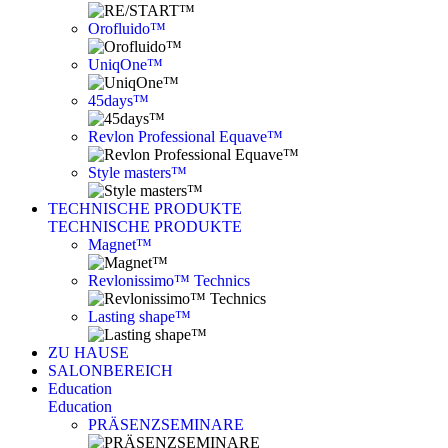
Orofluido™
UniqOne™
45days™
Revlon Professional Equave™
Style masters™
TECHNISCHE PRODUKTE
TECHNISCHE PRODUKTE
Magnet™
Revlonissimo™ Technics
Lasting shape™
ZU HAUSE
SALONBEREICH
Education
Education
PRÄSENZSEMINARE