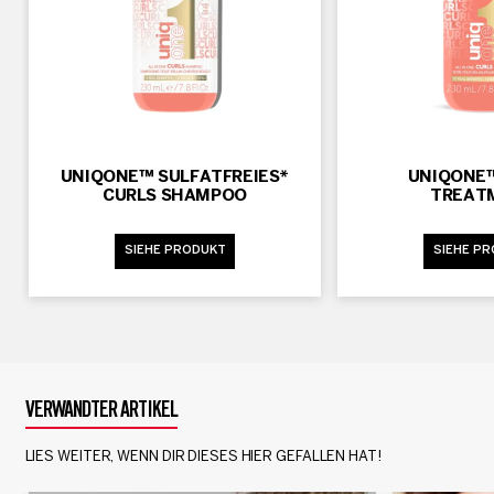
UNIQONE™ SULFATFREIES*
UNIQONE
CURLS SHAMPOO
TREAT
SIEHE PRODUKT
SIEHE P
VERWANDTER ARTIKEL
LIES WEITER, WENN DIR DIESES HIER GEFALLEN HAT!