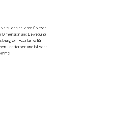
bis zu den helleren Spitzen
aar Dimension und Bewegung
elzung der Haarfarbe für
chen Haarfarben und ist sehr
kommt!