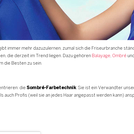
gibt immer mehr dazuzulernen, zumal sich die Friseurbranche stän
ken, die derzeit im Trend liegen. Dazu gehören
Balayage
,
Ombré
und
m die Besten zu sein.
ntrieren: die
Sombré-Farbetechnik
. Sie ist ein Verwandter un
s auch Profis (weil sie an jedes Haar angepasst werden kann) anspr