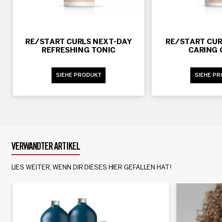
RE/START CURLS NEXT-DAY
RE/START CUR
REFRESHING TONIC
CARING
SIEHE PRODUKT
SIEHE P
VERWANDTER ARTIKEL
LIES WEITER, WENN DIR DIESES HIER GEFALLEN HAT!