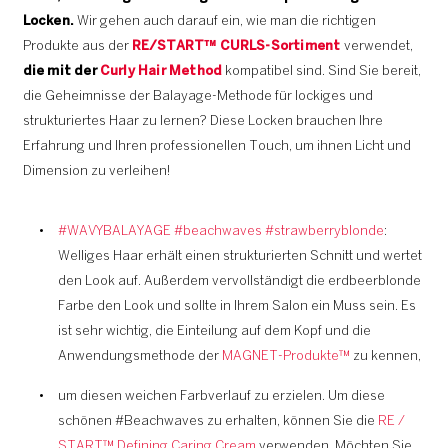
Locken.
Wir gehen auch darauf ein, wie man die richtigen
Produkte aus der
RE/START™ CURLS-Sortiment
verwendet,
die mit der
Curly Hair Method
kompatibel sind. Sind Sie bereit,
die Geheimnisse der Balayage-Methode für lockiges und
strukturiertes Haar zu lernen? Diese Locken brauchen Ihre
Erfahrung und Ihren professionellen Touch, um ihnen Licht und
Dimension zu verleihen!
#WAVYBALAYAGE #beachwaves #strawberryblonde
:
Welliges Haar erhält einen strukturierten Schnitt und wertet
den Look auf. Außerdem vervollständigt die erdbeerblonde
Farbe den Look und sollte in Ihrem Salon ein Muss sein. Es
ist sehr wichtig, die Einteilung auf dem Kopf und die
Anwendungsmethode der
MAGNET-Produkte
™
zu kennen,
um diesen weichen Farbverlauf zu erzielen. Um diese
schönen #Beachwaves zu erhalten, können Sie die
RE /
START™ Defining Caring Cream
verwenden. Möchten Sie