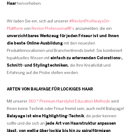
Haar
hervorheben.
Wir laden Sie ein, sich auf unserer
#RevlonProAlwaysOn-
Plattform
von
Revlon Professional®’s
anzumelden, die ein
unverzichtbares Werkzeug für jeden Friseur ist und Ihnen
die beste Online-Ausbildung
mit den neuesten
Produktinnovationen und Branchentrends bietet. Sie kombiniert
topaktuelles Wissen mit
einfach zu erlernenden Colorations-,
Schnitt- und Stylingtechniken,
die Ihre Kreativität und
Erfahrung auf die Probe stellen werden.
ARTEN VON BALAYAGE FÜR LOCKIGES HAAR
Mit unserer
360 ° Premium Hairstylist Education Methode
wird
Ihnen keine Technik oder Frisur fremd sein, auch nicht Balayage!
Balayage ist eine Highlighting-Technik
, die jeder kennen
sollte und die sich an
jede Art von Haarstruktur anpassen
lässt, von wellig über lockig bis hin zu spiralförmigen