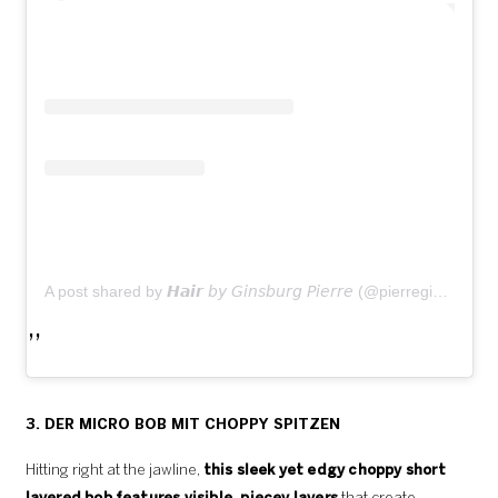
A post shared by 𝙃𝙖𝙞𝙧 𝘣𝘺 𝘎𝘪𝘯𝘴𝘣𝘶𝘳𝘨 𝘗𝘪𝘦𝘳𝘳𝘦 (@pierreginsburg)
3. DER MICRO BOB MIT CHOPPY SPITZEN
Hitting right at the jawline,
this sleek yet edgy choppy short