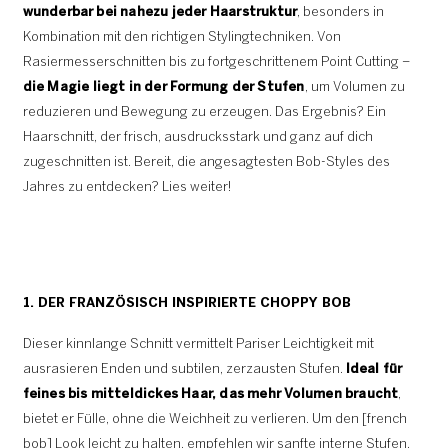
wunderbar bei nahezu jeder Haarstruktur
, besonders in
Kombination mit den richtigen Stylingtechniken. Von
Rasiermesserschnitten bis zu fortgeschrittenem Point Cutting –
die Magie liegt in der Formung der Stufen
, um Volumen zu
reduzieren und Bewegung zu erzeugen. Das Ergebnis? Ein
Haarschnitt, der frisch, ausdrucksstark und ganz auf dich
zugeschnitten ist. Bereit, die angesagtesten Bob-Styles des
Jahres zu entdecken? Lies weiter!
1. DER FRANZÖSISCH INSPIRIERTE CHOPPY BOB
Dieser kinnlange Schnitt vermittelt Pariser Leichtigkeit mit
ausrasieren Enden und subtilen, zerzausten Stufen.
Ideal für
feines bis mitteldickes Haar, das mehr Volumen braucht
,
bietet er Fülle, ohne die Weichheit zu verlieren. Um den [french
bob] Look leicht zu halten, empfehlen wir sanfte interne Stufen,