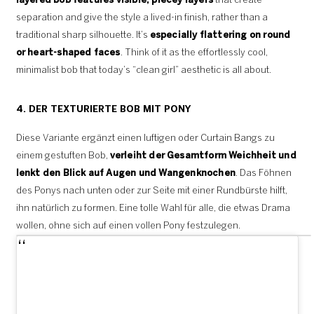
layered bob features visible, piecey layers
that create
separation and give the style a lived-in finish, rather than a
traditional sharp silhouette. It’s
especially flattering on round
or heart-shaped faces
. Think of it as the effortlessly cool,
minimalist bob that today’s “clean girl” aesthetic is all about.
4. DER TEXTURIERTE BOB MIT PONY
Diese Variante ergänzt einen luftigen oder Curtain Bangs zu
einem gestuften Bob,
verleiht der Gesamtform Weichheit und
lenkt den Blick auf Augen und Wangenknochen
. Das Föhnen
des Ponys nach unten oder zur Seite mit einer Rundbürste hilft,
ihn natürlich zu formen. Eine tolle Wahl für alle, die etwas Drama
wollen, ohne sich auf einen vollen Pony festzulegen.