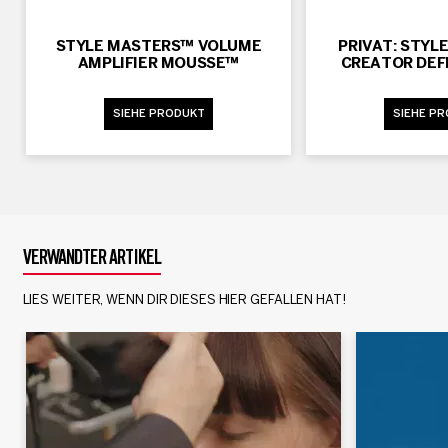
STYLE MASTERS™ VOLUME
PRIVAT: STYL
AMPLIFIER MOUSSE™
CREATOR DEF
SIEHE PRODUKT
SIEHE P
VERWANDTER ARTIKEL
LIES WEITER, WENN DIR DIESES HIER GEFALLEN HAT!