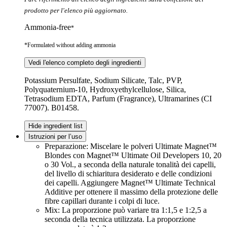
prodotto per l'elenco più aggiornato.
Ammonia-free
*
*Formulated without adding ammonia
Vedi l'elenco completo degli ingredienti
Potassium Persulfate, Sodium Silicate, Talc, PVP,
Polyquaternium-10, Hydroxyethylcellulose, Silica,
Tetrasodium EDTA, Parfum (Fragrance), Ultramarines (CI
77007). B01458.
Hide ingredient list
Istruzioni per l’uso
Preparazione: Miscelare le polveri Ultimate Magnet™
Blondes con Magnet™ Ultimate Oil Developers 10, 20
o 30 Vol., a seconda della naturale tonalità dei capelli,
del livello di schiaritura desiderato e delle condizioni
dei capelli. Aggiungere Magnet™ Ultimate Technical
Additive per ottenere il massimo della protezione delle
fibre capillari durante i colpi di luce.
Mix: La proporzione può variare tra 1:1,5 e 1:2,5 a
seconda della tecnica utilizzata. La proporzione