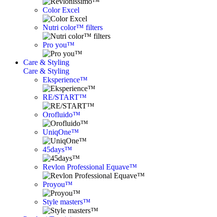
Color Excel
Nutri color™ filters
Pro you™
Care & Styling
Care & Styling
Eksperience™
RE/START™
Orofluido™
UniqOne™
45days™
Revlon Professional Equave™
Proyou™
Style masters™