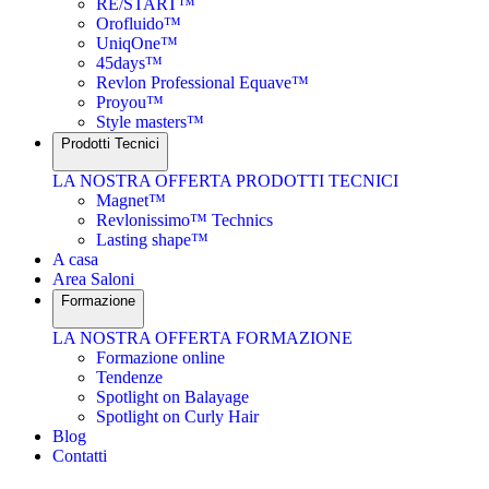
RE/START™
Orofluido™
UniqOne™
45days™
Revlon Professional Equave™
Proyou™
Style masters™
Prodotti Tecnici
LA NOSTRA OFFERTA PRODOTTI TECNICI
Magnet™
Revlonissimo™ Technics
Lasting shape™
A casa
Area Saloni
Formazione
LA NOSTRA OFFERTA FORMAZIONE
Formazione online
Tendenze
Spotlight on Balayage
Spotlight on Curly Hair
Blog
Contatti