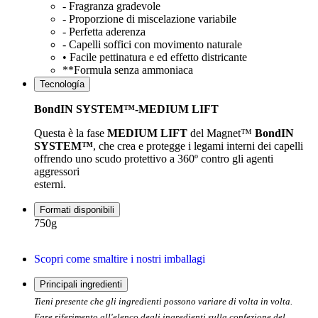
- Fragranza gradevole
- Proporzione di miscelazione variabile
- Perfetta aderenza
- Capelli soffici con movimento naturale
• Facile pettinatura e ed effetto districante
**Formula senza ammoniaca
Tecnología
BondIN SYSTEM™-MEDIUM LIFT
Questa è la fase
MEDIUM LIFT
del Magnet™
BondIN
SYSTEM™
, che crea e protegge i legami interni dei capelli
offrendo uno scudo protettivo a 360º contro gli agenti
aggressori
esterni.
Formati disponibili
750g
Scopri come smaltire i nostri imballagi
Principali ingredienti
Tieni presente che gli ingredienti possono variare di volta in volta.
Fare riferimento all'elenco degli ingredienti sulla confezione del