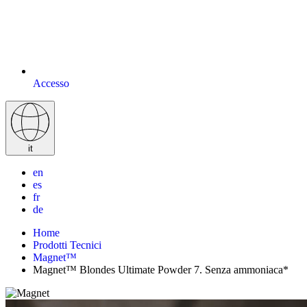
Accesso
it
en
es
fr
de
Home
Prodotti Tecnici
Magnet™
Magnet™ Blondes Ultimate Powder 7. Senza ammoniaca*