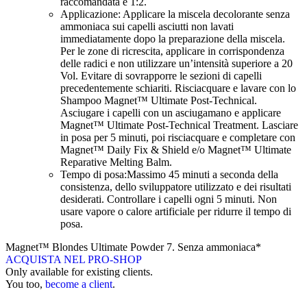
raccomandata è 1:2.
Applicazione: Applicare la miscela decolorante senza
ammoniaca sui capelli asciutti non lavati
immediatamente dopo la preparazione della miscela.
Per le zone di ricrescita, applicare in corrispondenza
delle radici e non utilizzare un’intensità superiore a 20
Vol. Evitare di sovrapporre le sezioni di capelli
precedentemente schiariti. Risciacquare e lavare con lo
Shampoo Magnet™ Ultimate Post-Technical.
Asciugare i capelli con un asciugamano e applicare
Magnet™ Ultimate Post-Technical Treatment. Lasciare
in posa per 5 minuti, poi risciacquare e completare con
Magnet™ Daily Fix & Shield e/o Magnet™ Ultimate
Reparative Melting Balm.
Tempo di posa:Massimo 45 minuti a seconda della
consistenza, dello sviluppatore utilizzato e dei risultati
desiderati. Controllare i capelli ogni 5 minuti. Non
usare vapore o calore artificiale per ridurre il tempo di
posa.
Magnet™ Blondes Ultimate Powder 7. Senza ammoniaca*
ACQUISTA NEL PRO-SHOP
Only available for existing clients.
You too,
become a client
.