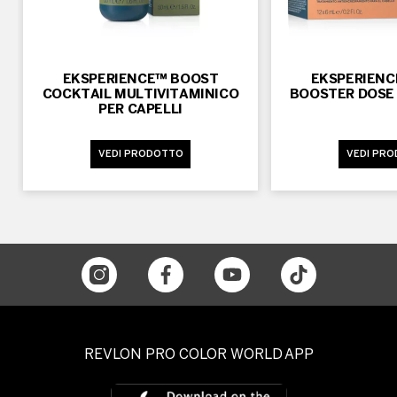
EKSPERIENCE™ BOOST
EKSPERIEN
COCKTAIL MULTIVITAMINICO
BOOSTER DOSE 
PER CAPELLI
VEDI PRODOTTO
VEDI PR
REVLON PRO COLOR WORLD APP