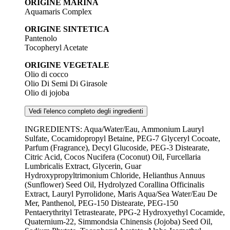
ORIGINE MARINA
Aquamaris Complex
ORIGINE SINTETICA
Pantenolo
Tocopheryl Acetate
ORIGINE VEGETALE
Olio di cocco
Olio Di Semi Di Girasole
Olio di jojoba
Vedi l'elenco completo degli ingredienti
INGREDIENTS: Aqua/Water/Eau, Ammonium Lauryl
Sulfate, Cocamidopropyl Betaine, PEG-7 Glyceryl Cocoate,
Parfum (Fragrance), Decyl Glucoside, PEG-3 Distearate,
Citric Acid, Cocos Nucifera (Coconut) Oil, Furcellaria
Lumbricalis Extract, Glycerin, Guar
Hydroxypropyltrimonium Chloride, Helianthus Annuus
(Sunflower) Seed Oil, Hydrolyzed Corallina Officinalis
Extract, Lauryl Pyrrolidone, Maris Aqua/Sea Water/Eau De
Mer, Panthenol, PEG-150 Distearate, PEG-150
Pentaerythrityl Tetrastearate, PPG-2 Hydroxyethyl Cocamide,
Quaternium-22, Simmondsia Chinensis (Jojoba) Seed Oil,