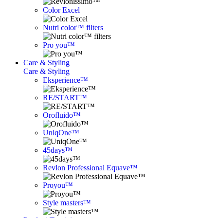
Color Excel
Nutri color™ filters
Pro you™
Care & Styling
Care & Styling
Eksperience™
RE/START™
Orofluido™
UniqOne™
45days™
Revlon Professional Equave™
Proyou™
Style masters™