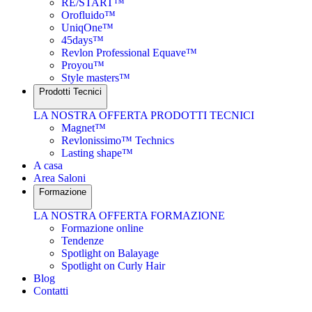
RE/START™
Orofluido™
UniqOne™
45days™
Revlon Professional Equave™
Proyou™
Style masters™
Prodotti Tecnici
LA NOSTRA OFFERTA PRODOTTI TECNICI
Magnet™
Revlonissimo™ Technics
Lasting shape™
A casa
Area Saloni
Formazione
LA NOSTRA OFFERTA FORMAZIONE
Formazione online
Tendenze
Spotlight on Balayage
Spotlight on Curly Hair
Blog
Contatti