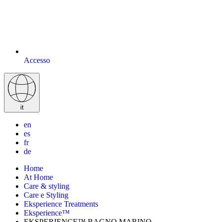
Accesso
it
en
es
fr
de
Home
At Home
Care & styling
Care e Styling
Eksperience Treatments
Eksperience™
EKSPERIENCE™ BAGNO MARINO