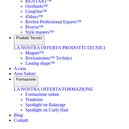
RE/START™
Orofluido™
UniqOne™
45days™
Revlon Professional Equave™
Proyou™
Style masters™
Prodotti Tecnici
LA NOSTRA OFFERTA PRODOTTI TECNICI
Magnet™
Revlonissimo™ Technics
Lasting shape™
A casa
Area Saloni
Formazione
LA NOSTRA OFFERTA FORMAZIONE
Formazione online
Tendenze
Spotlight on Balayage
Spotlight on Curly Hair
Blog
Contatti