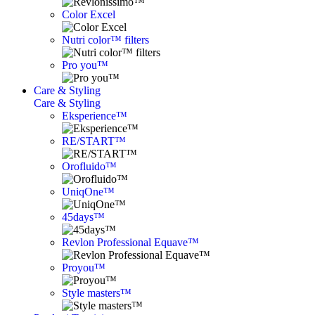
Color Excel
Nutri color™ filters
Pro you™
Care & Styling
Care & Styling
Eksperience™
RE/START™
Orofluido™
UniqOne™
45days™
Revlon Professional Equave™
Proyou™
Style masters™