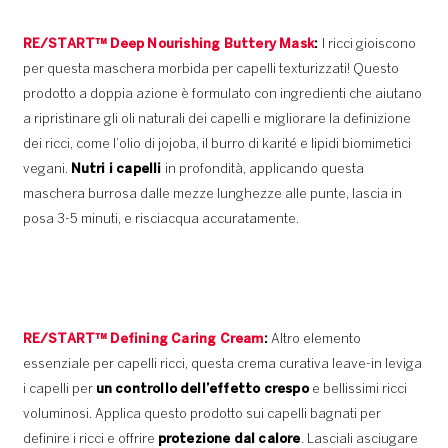
RE/START™ Deep Nourishing Buttery Mask
:
I ricci gioiscono
per questa maschera morbida per capelli texturizzati! Questo
prodotto a doppia azione è formulato con ingredienti che aiutano
a ripristinare gli oli naturali dei capelli e migliorare la definizione
dei ricci, come l’olio di jojoba, il burro di karité e lipidi biomimetici
vegani.
Nutri i capelli
in profondità, applicando questa
maschera burrosa dalle mezze lunghezze alle punte, lascia in
posa 3-5 minuti, e risciacqua accuratamente.
RE/START™ Defining Caring Cream
:
Altro elemento
essenziale per capelli ricci, questa crema curativa leave-in leviga
i capelli per
un controllo dell’effetto crespo
e bellissimi ricci
voluminosi. Applica questo prodotto sui capelli bagnati per
definire i ricci e offrire
protezione dal calore
. Lasciali asciugare