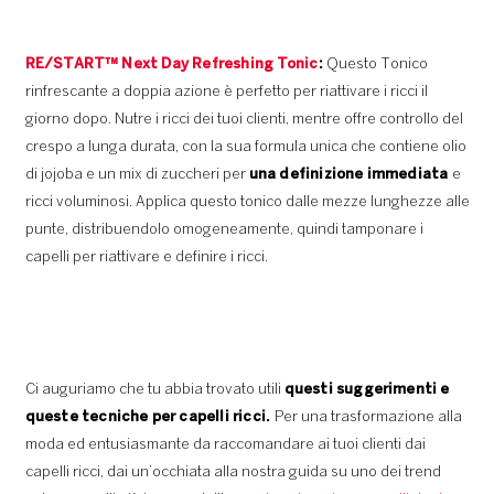
RE/START™ Next Day Refreshing Tonic
:
Questo Tonico
rinfrescante a doppia azione è perfetto per riattivare i ricci il
giorno dopo. Nutre i ricci dei tuoi clienti, mentre offre controllo del
crespo a lunga durata, con la sua formula unica che contiene olio
di jojoba e un mix di zuccheri per
una definizione immediata
e
ricci voluminosi. Applica questo tonico dalle mezze lunghezze alle
punte, distribuendolo omogeneamente, quindi tamponare i
capelli per riattivare e definire i ricci.
Ci auguriamo che tu abbia trovato utili
questi suggerimenti e
queste tecniche per capelli ricci.
Per una trasformazione alla
moda ed entusiasmante da raccomandare ai tuoi clienti dai
capelli ricci, dai un’occhiata alla nostra guida su uno dei trend