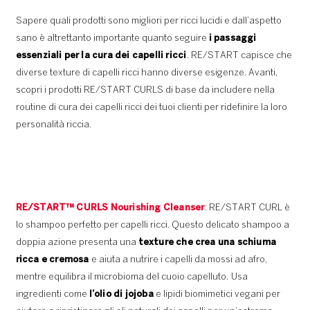
Sapere quali prodotti sono migliori per ricci lucidi e dall’aspetto
sano è altrettanto importante quanto seguire
i passaggi
essenziali per la cura dei capelli ricci
. RE/START capisce che
diverse texture di capelli ricci hanno diverse esigenze. Avanti,
scopri i prodotti RE/START CURLS di base da includere nella
routine di cura dei capelli ricci dei tuoi clienti per ridefinire la loro
personalità riccia.
RE/START™ CURLS Nourishing Cleanser
: RE/START CURL è
lo shampoo perfetto per capelli ricci. Questo delicato shampoo a
doppia azione presenta una
texture che crea una schiuma
ricca e cremosa
e aiuta a nutrire i capelli da mossi ad afro,
mentre equilibra il microbioma del cuoio capelluto. Usa
ingredienti come
l’olio di jojoba
e lipidi biomimetici vegani per