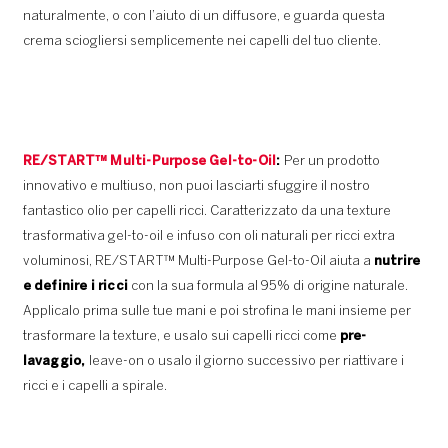
naturalmente, o con l’aiuto di un diffusore, e guarda questa
crema sciogliersi semplicemente nei capelli del tuo cliente.
RE/START™ Multi-Purpose Gel-to-Oil
:
Per un prodotto
innovativo e multiuso, non puoi lasciarti sfuggire il nostro
fantastico olio per capelli ricci. Caratterizzato da una texture
trasformativa gel-to-oil e infuso con oli naturali per ricci extra
voluminosi, RE/START™ Multi-Purpose Gel-to-Oil aiuta a
nutrire
e definire i ricci
con la sua formula al 95% di origine naturale.
Applicalo prima sulle tue mani e poi strofina le mani insieme per
trasformare la texture, e usalo sui capelli ricci come
pre-
lavaggio,
leave-on o usalo il giorno successivo per riattivare i
ricci e i capelli a spirale.