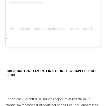
Una publicación compartida de Art team c< ( carlos valiente) (@carlosvaliente.bycv)
I MIGLIORI TRATTAMENTI IN SALONE PER CAPELLI RICCI
SECCHI
Sapevi che 6 clienti su 10 hanno i capelli texturizzati? In un
mondo sovraccarico di prodotti per capelli ricci, hai l’opportunità