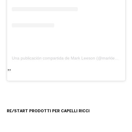
Una publicación compartida de Mark Leeson (@markleeson68)
RE/START PRODOTTI PER CAPELLI RICCI