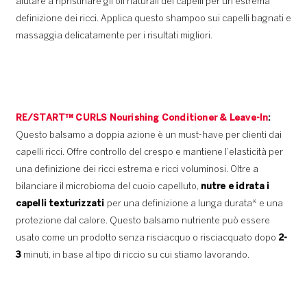
aiutare a ripristinare gli oli naturali dei capelli per un’estrema
definizione dei ricci. Applica questo shampoo sui capelli bagnati e
massaggia delicatamente per i risultati migliori.
RE/START™ CURLS Nourishing Conditioner & Leave-In
:
Questo balsamo a doppia azione è un must-have per clienti dai
capelli ricci. Offre controllo del crespo e mantiene l’elasticità per
una definizione dei ricci estrema e ricci voluminosi. Oltre a
bilanciare il microbioma del cuoio capelluto,
nutre e idrata i
capelli texturizzati
per una definizione a lunga durata* e una
protezione dal calore. Questo balsamo nutriente può essere
usato come un prodotto senza risciacquo o risciacquato dopo
2-
3
minuti, in base al tipo di riccio su cui stiamo lavorando.