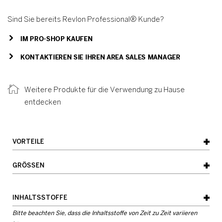
Sind Sie bereits Revlon Professional® Kunde?
IM PRO-SHOP KAUFEN
KONTAKTIEREN SIE IHREN AREA SALES MANAGER
Weitere Produkte für die Verwendung zu Hause
entdecken
VORTEILE
GRÖSSEN
- Unterstützt die Reparatur des Haares
- Verleiht Glanz
240ml /1L
INHALTSSTOFFE
- Macht das Haar weich
Bitte beachten Sie, dass die Inhaltsstoffe von Zeit zu Zeit variieren