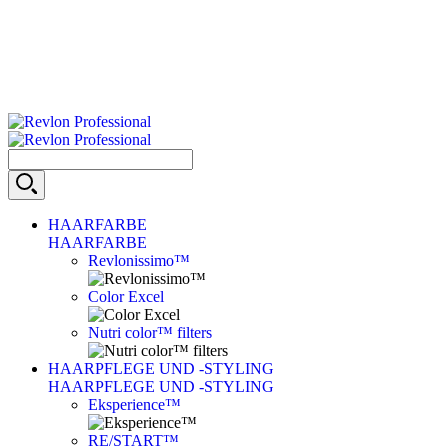
HAARFARBE
HAARFARBE
Revlonissimo™
Color Excel
Nutri color™ filters
HAARPFLEGE UND -STYLING
HAARPFLEGE UND -STYLING
Eksperience™
RE/START™