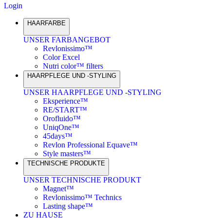
Login
HAARFARBE
UNSER FARBANGEBOT
Revlonissimo™
Color Excel
Nutri color™ filters
HAARPFLEGE UND -STYLING
UNSER HAARPFLEGE UND -STYLING
Eksperience™
RE/START™
Orofluido™
UniqOne™
45days™
Revlon Professional Equave™
Style masters™
TECHNISCHE PRODUKTE
UNSER TECHNISCHE PRODUKT
Magnet™
Revlonissimo™ Technics
Lasting shape™
ZU HAUSE