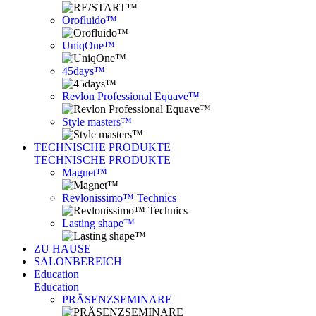
Orofluido™
UniqOne™
45days™
Revlon Professional Equave™
Style masters™
TECHNISCHE PRODUKTE
TECHNISCHE PRODUKTE
Magnet™
Revlonissimo™ Technics
Lasting shape™
ZU HAUSE
SALONBEREICH
Education
Education
PRÄSENZSEMINARE