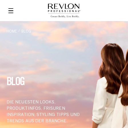
HOME
BLOG
BLOG
DIE NEUESTEN LOOKS,
PRODUKTINFOS, FRISUREN
INSPIRATION, STYLING TIPPS UND
TRENDS AUS DER BRANCHE.